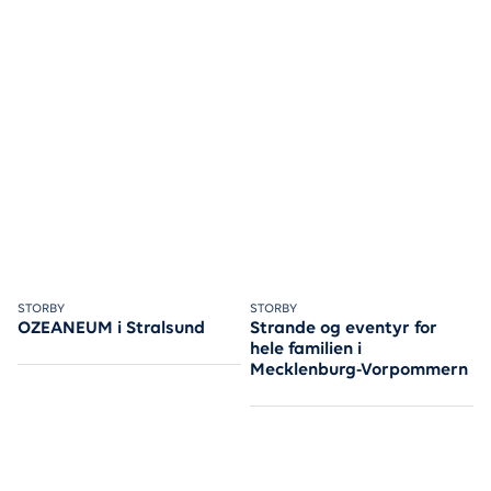
Kom under overfladen hos OZEANEUM – det kæmpe akvariu
STORBY
Gå på opdagelse nær de nordt
STORBY
OZEANEUM i Stralsund
Strande og eventyr for
hele familien i
Mecklenburg-Vorpommern