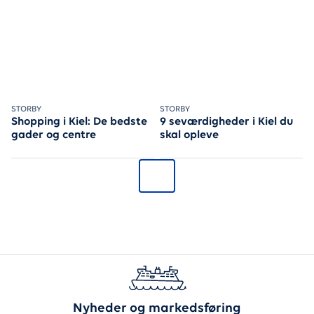
Se, hvor du skal tage hen, når den står på shopping i Kiel
STORBY
Guide til den charmerende ha
STORBY
Shopping i Kiel: De bedste
9 seværdigheder i Kiel du
gader og centre
skal opleve
Nyheder og markedsføring