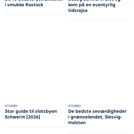
i smukke Rostock
kom på en eventyrlig
tidsrejse
Schwerin er meget mere end slotsromantik.
STORBY
Der er masser at opleve lige 
STORBY
Stor guide til slotsbyen
De bedste seværdigheder
Schwerin [2026]
i grænselandet, Slesvig-
Holsten