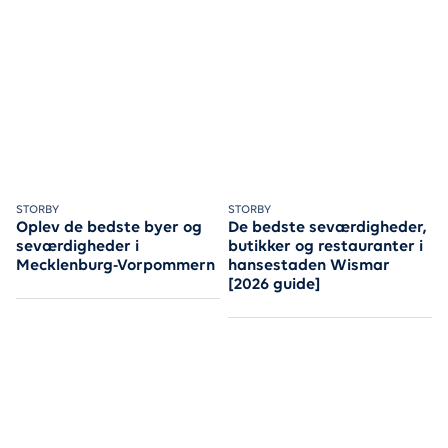
Se de nordtyske hansestæder og slap af langs "den tyske riv
STORBY
Det skal du se og opleve i de
STORBY
Oplev de bedste byer og
De bedste seværdigheder,
seværdigheder i
butikker og restauranter i
Mecklenburg-Vorpommern
hansestaden Wismar
[2026 guide]