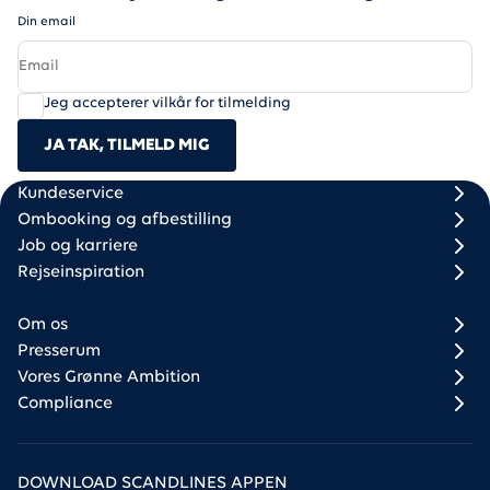
Din email
Jeg accepterer vilkår for tilmelding
JA TAK, TILMELD MIG
Scandlines
Footer column 1
Footer column 2
Kundeservice
Ombooking og afbestilling
Job og karriere
Rejseinspiration
Om os
Presserum
Vores Grønne Ambition
Compliance
DOWNLOAD SCANDLINES APPEN