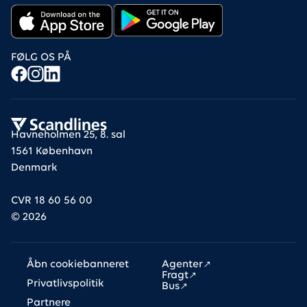
FØLG OS PÅ
Havneholmen 25, 8. sal
1561 København
Denmark
CVR 18 60 56 00
©
2026
Links
Åbn cookiebanneret
Agenter
Fragt
Privatlivspolitik
Bus
Partnere