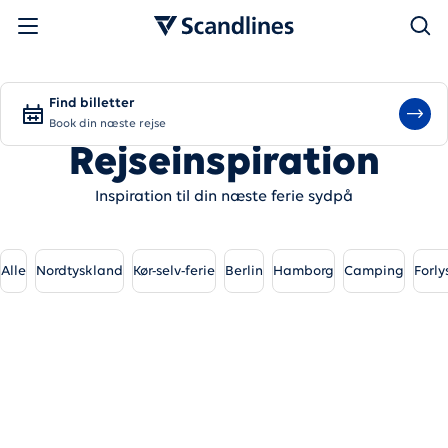
Søg
Find billetter
Book din næste rejse
Rejseinspiration
Inspiration til din næste ferie sydpå
Alle
Nordtyskland
Kør-selv-ferie
Berlin
Hamborg
Camping
Forly