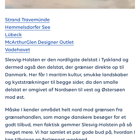
Gå til
Strand Travemünde
Hemmelsdorfer See
Lübeck
McArthurGlen Designer Outlet
Vadehavet
Slesvig-Holsten er den nordligste delstat i Tyskland og
dermed også den delstat, der grænser direkte op til
Danmark. Her får I maritim kultur, smukke landskaber
og kyststrækninger til begge sider, da den smalle
delstat er omgivet af Nordsøen til vest og Østersøen
mod øst.
Måske I kender området helt nord mod grænsen fra
grænsehandlen, som mange danskere besøger for et
godt tilbud, men faktisk gemmer Slesvig-Holstein på så
meget mere. Vi har samlet et par gode bud på, hvordan I