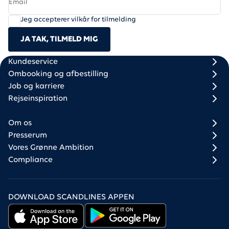
Jeg accepterer vilkår for tilmelding
JA TAK, TILMELD MIG
Scandlines
Footer column 1
Footer column 2
Kundeservice
Ombooking og afbestilling
Job og karriere
Rejseinspiration
Om os
Presserum
Vores Grønne Ambition
Compliance
DOWNLOAD SCANDLINES APPEN