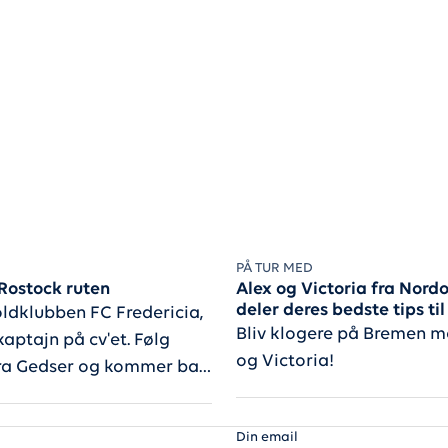
PÅ TUR MED
Rostock ruten
Alex og Victoria fra Nor
deler deres bedste tips ti
oldklubben FC Fredericia,
Bliv klogere på Bremen m
aptajn på cv'et. Følg
og Victoria!
fra Gedser og kommer bag
Din email