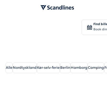
Find bill
Book din
Alle
Nordtyskland
Kør-selv-ferie
Berlin
Hamborg
Camping
F