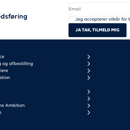
dsføring
Jeg accepterer vilkår for 
JA TAK, TILMELD MIG
r column 1
r column 2
ce
og afbestilling
iere
ation
ne Ambition
e