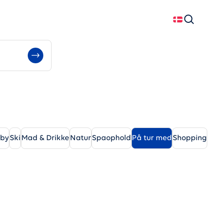
Dansk
Søg
rby
Ski
Mad & Drikke
Natur
Spaophold
På tur med
Shopping