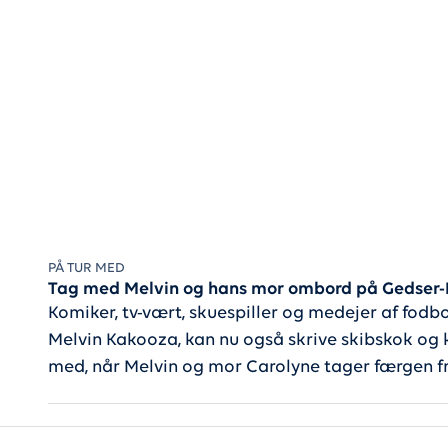
PÅ TUR MED
Tag med Melvin og hans mor ombord på Gedser-
Komiker, tv-vært, skuespiller og medejer af fodb
Melvin Kakooza, kan nu også skrive skibskok og k
med, når Melvin og mor Carolyne tager færgen 
kulisserne på M/F Copenhagen.