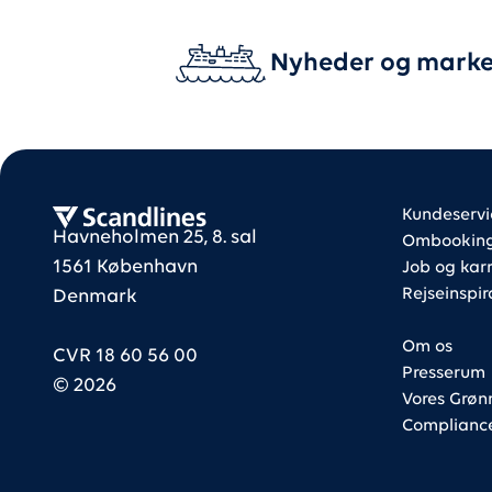
Nyheder og marke
Foote
Foote
Scandlines
Kundeservi
Havneholmen 25, 8. sal
Ombooking 
1561 København
Job og karr
Rejseinspir
Denmark
Om os
CVR 18 60 56 00
Presserum
©
2026
Vores Grøn
Complianc