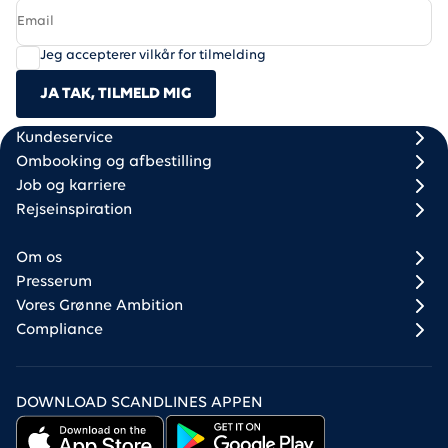
Jeg accepterer vilkår for tilmelding
JA TAK, TILMELD MIG
Scandlines
Footer column 1
Footer column 2
Kundeservice
Ombooking og afbestilling
Job og karriere
Rejseinspiration
Om os
Presserum
Vores Grønne Ambition
Compliance
DOWNLOAD SCANDLINES APPEN