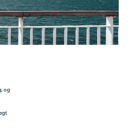
, og
agt