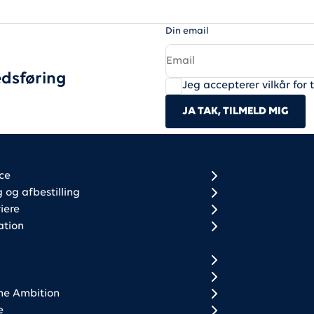
Din email
dsføring
Jeg accepterer vilkår for 
JA TAK, TILMELD MIG
r column 1
r column 2
ce
og afbestilling
iere
ation
ne Ambition
e