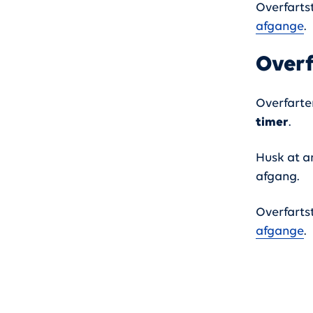
Overfarts
afgange
.
Overf
Overfarte
timer
.
Husk at a
afgang.
Overfarts
afgange
.