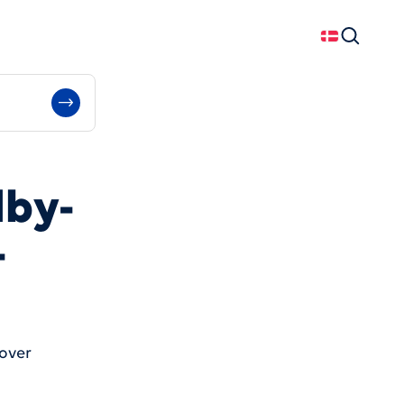
Dansk
Søg
dby-
-
 over