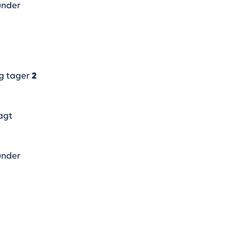
under
og tager
2
agt
under