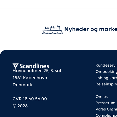
Nyheder og marke
Foote
Foote
Scandlines
Kundeservi
Havneholmen 25, 8. sal
Ombooking 
1561 København
Job og karr
Rejseinspir
Denmark
Om os
CVR 18 60 56 00
Presserum
©
2026
Vores Grøn
Complianc