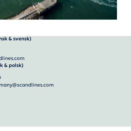
nsk & svensk)
dlines.com
k & polsk)
6
ermany@scandlines.com