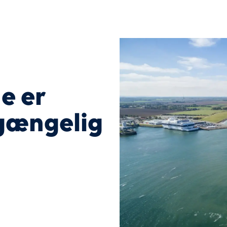
e er
lgængelig