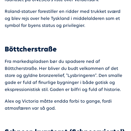
rådhuset på UNESCO’s liste over verdensarv.
Roland-statuer forestiller en ridder med trukket sværd
og blev rejs over hele Tyskland i middelalderen som et
symbol for byens status og privilegier.
Böttcherstraße
Fra markedspladsen bør du spadsere ned af
Böttcherstraße. Her bliver du budt velkommen af det
store og gyldne bronzerelief, "Lysbringeren". Den smalle
gade er fuld af finurlige bygninger i både gotisk og
ekspressionistisk stil. Gaden er bilfri og fuld af historie.
Alex og Victoria måtte endda forbi to gange, fordi
atmosfæren var så god.