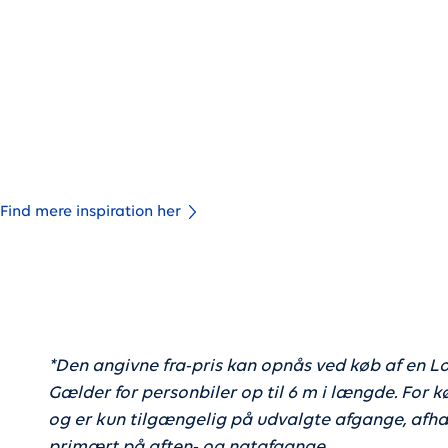
Tag med Melvin og hans mor ombord på
ruten
Komiker, tv-vært, skuespiller og medejer af fodboldklu
Melvin Kakooza, kan nu også skrive skibskok og kaptaj
når Melvin og mor Carolyne tager færgen fra Gedser
kulisserne på M/F Copenhagen.
Find mere inspiration her
*Den angivne fra-pris kan opnås ved køb af en Lo
Gælder for personbiler op til 6 m i længde. For k
og er kun tilgængelig på udvalgte afgange, afhæn
primært på aften- og natafgange.