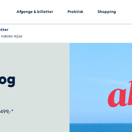
Afgange & billetter
Praktisk
Shopping
etter
 næste rejse
 og
499,-*