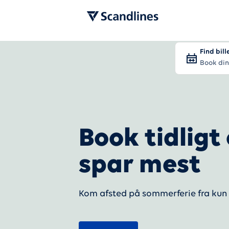
Find bill
Book din
Book tidligt
spar mest
Kom afsted på sommerferie fra kun 