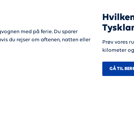
Hvilken
Tyskla
ognen med på ferie. ​​ Du sparer
vis du rejser om aftenen, natten eller
Prøv vores ru
kilometer og
GÅ TIL BE
Campingferie i Tyskland: