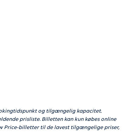
5 skønne steder at holde badeferie i
Tyskland
g camping, så
Badeferie og sommerstemning.
 nyd
grønne
vor du kan
uanset om du
amper eller
ookingtidspunkt og tilgængelig kapacitet.
dende prisliste. Billetten kan kun købes online
ice-billetter til de lavest tilgængelige priser,