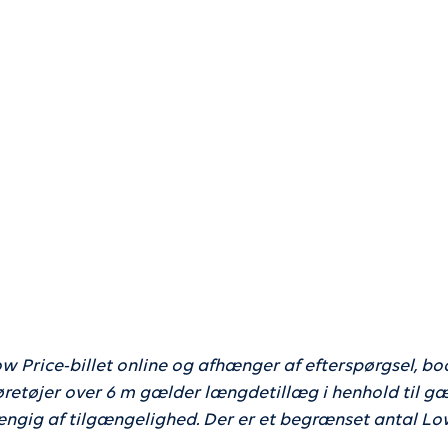
 Gedser-Rostock
campingpladser
Tyskland byder på alsidi
tag børn og hund med og
bben FC Fredericia,
tilværelsen i en pool og 
n på cv'et. Følg med,
omgivelser. Få svar på, h
 og kommer bag
campere i Tyskland her, 
har egen vogn, lejer en c
har telt med.
w Price-billet online og afhænger af efterspørgsel, b
øretøjer over 6 m gælder længdetillæg i henhold til gæl
gig af tilgængelighed. Der er et begrænset antal Low Pr