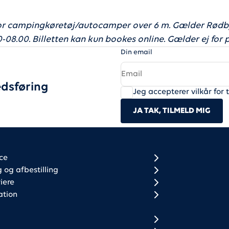
for campingkøretøj/autocamper over 6 m. Gælder Rødby
-08.00. Billetten kan kun bookes online. Gælder ej for p
Din email
dsføring
Jeg accepterer vilkår for 
JA TAK, TILMELD MIG
r column 1
r column 2
ce
og afbestilling
iere
ation