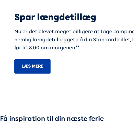
Spar længdetillæg
Nu er det blevet meget billigere at tage campingv
nemlig længdetillægget på din Standard billet, h
før kl. 8.00 om morgenen.**
LÆS MERE
Få inspiration til din næste ferie
PÅ TUR MED