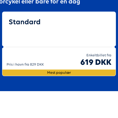
otorcykel eller bare for en dag
Standard
Enkeltbillet fra
619 DKK
Pris i havn fra 829 DKK
Mest populær