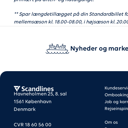
** Spar længdetillægget på din Standardbillet 
mellemsæson kl. 18.00-08.00, i højsæson kl. 20.00
Nyheder og marke
Foote
Foote
Scandlines
Kundeservi
Havneholmen 25, 8. sal
Ombooking 
1561 København
Job og karr
Rejseinspir
Denmark
Om os
CVR 18 60 56 00