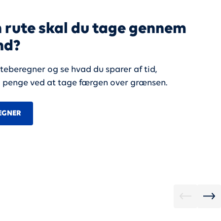
 rute skal du tage gennem
nd?
teberegner og se hvad du sparer af tid,
 penge ved at tage færgen over grænsen.
REGNER
 Se de gode
FAMILIE