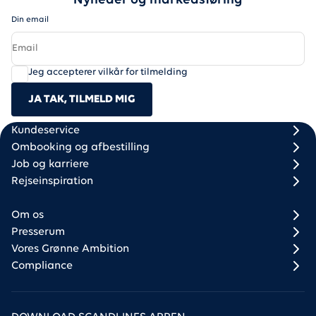
Nyheder og markedsføring
Din email
Jeg accepterer vilkår for tilmelding
JA TAK, TILMELD MIG
Scandlines
Footer column 1
Footer column 2
Kundeservice
Ombooking og afbestilling
Job og karriere
Rejseinspiration
Om os
Presserum
Vores Grønne Ambition
Compliance