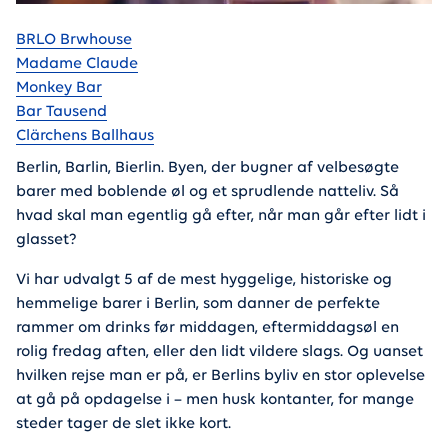
Gå til
BRLO Brwhouse
Madame Claude
Monkey Bar
Bar Tausend
Clärchens Ballhaus
Berlin, Barlin, Bierlin. Byen, der bugner af velbesøgte
barer med boblende øl og et sprudlende natteliv. Så
hvad skal man egentlig gå efter, når man går efter lidt i
glasset?
Vi har udvalgt 5 af de mest hyggelige, historiske og
hemmelige barer i Berlin, som danner de perfekte
rammer om drinks før middagen, eftermiddagsøl en
rolig fredag aften, eller den lidt vildere slags. Og uanset
hvilken rejse man er på, er Berlins byliv en stor oplevelse
at gå på opdagelse i – men husk kontanter, for mange
steder tager de slet ikke kort.