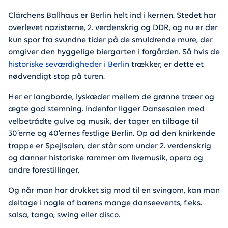
Clärchens Ballhaus er Berlin helt ind i kernen. Stedet har
overlevet nazisterne, 2. verdenskrig og DDR, og nu er der
kun spor fra svundne tider på de smuldrende mure, der
omgiver den hyggelige biergarten i forgården. Så hvis de
historiske seværdigheder i Berlin
trækker, er dette et
nødvendigt stop på turen.
Her er langborde, lyskæder mellem de grønne træer og
ægte god stemning. Indenfor ligger Dansesalen med
velbetrådte gulve og musik, der tager en tilbage til
30’erne og 40’ernes festlige Berlin. Op ad den knirkende
trappe er Spejlsalen, der står som under 2. verdenskrig
og danner historiske rammer om livemusik, opera og
andre forestillinger.
Og når man har drukket sig mod til en svingom, kan man
deltage i nogle af barens mange danseevents, f.eks.
salsa, tango, swing eller disco.