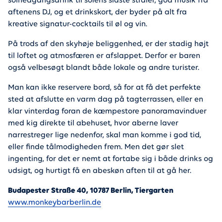
solnedgangsdrink til solens sidste stråler, god musik fra
aftenens DJ, og et drinkskort, der byder på alt fra
kreative signatur-cocktails til øl og vin.
På trods af den skyhøje beliggenhed, er der stadig højt
til loftet og atmosfæren er afslappet. Derfor er baren
også velbesøgt blandt både lokale og andre turister.
Man kan ikke reservere bord, så for at få det perfekte
sted at afslutte en varm dag på tagterrassen, eller en
klar vinterdag foran de kæmpestore panoramavinduer
med kig direkte til abehuset, hvor aberne laver
narrestreger lige nedenfor, skal man komme i god tid,
eller finde tålmodigheden frem. Men det gør slet
ingenting, for det er nemt at fortabe sig i både drinks og
udsigt, og hurtigt få en abeskøn aften til at gå her.
Budapester Straße 40, 10787 Berlin, Tiergarten
www.monkeybarberlin.de