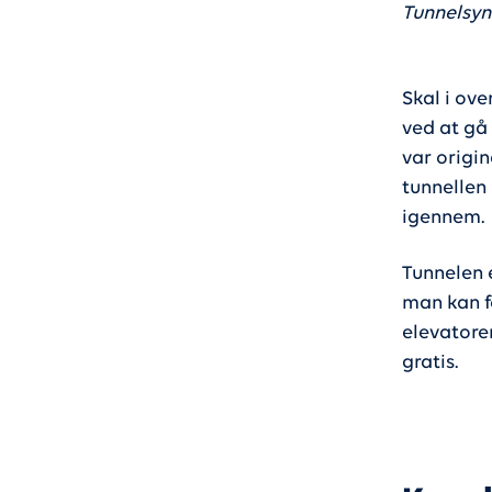
Tunnelsyn 
Skal i ov
ved at gå
var origin
tunnellen 
igennem.
Tunnelen 
man kan fo
elevatore
gratis.