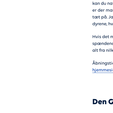
kan du na
er der ma
tæt på. J
dyrene, hv
Hvis det 
spændende,
alt fra nil
Åbningsti
hjemmesi
Den G