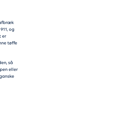
 afbræk
911, og
t er
nne tøffe
den, så
pen eller
 ganske