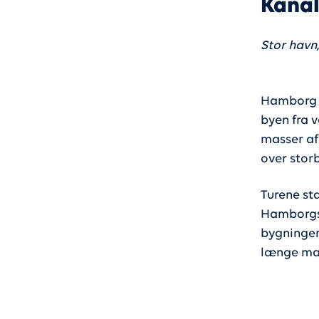
Kanal
Stor havn,
Hamborg e
byen fra 
masser af
over stor
Turene st
Hamborgs 
bygninger
længe man 