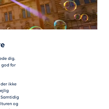
re
æde dig.
a god for
 der ikke
ejlig
. Samtidig
jlturen og