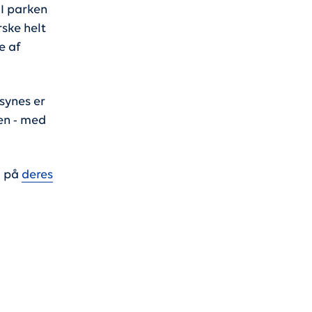
 I parken
ske helt
e af
synes er
ken - med
å på
deres