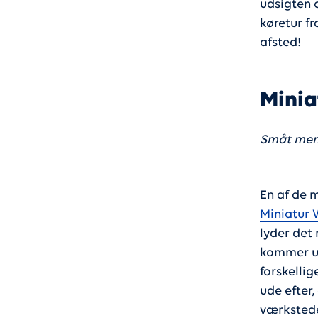
udsigten o
køretur f
afsted!
Mini
Småt men
En af de 
Miniatur
lyder det
kommer ud
forskellig
ude efter,
værkstede