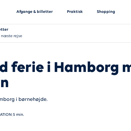
Afgange & billetter
Praktisk
Shopping
etter
 næste rejse
d ferie i Hamborg 
rn
borg i børnehøjde.
RATION
|
5 min.