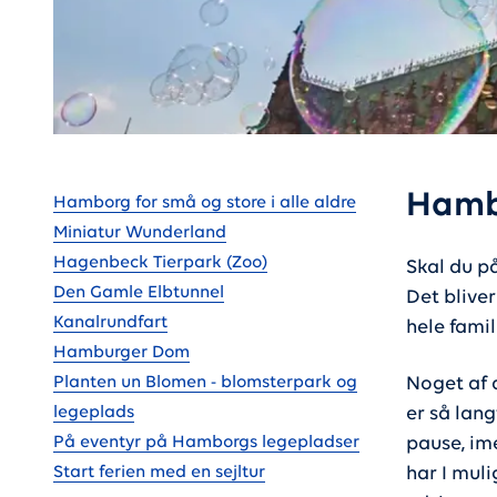
Gå til
Hambo
Hamborg for små og store i alle aldre
Miniatur Wunderland
Hagenbeck Tierpark (Zoo)
Skal du p
Den Gamle Elbtunnel
Det bliver
Kanalrundfart
hele famili
Hamburger Dom
Planten un Blomen - blomsterpark og
Noget af 
legeplads
er så lang
På eventyr på Hamborgs legepladser
pause, im
Start ferien med en sejltur
har I muli