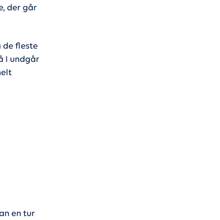
e, der går
 de fleste
å I undgår
elt
an en tur