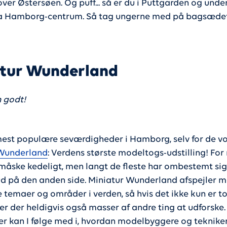
ver Østersøen. Og puff... så er du i Puttgarden og unde
ra Hamborg-centrum. Så tag ungerne med på bagsæde
atur Wunderland
 godt!
mest populære seværdigheder i Hamborg, selv for de vo
 Wunderland
: Verdens største modeltogs-udstilling! For
 måske kedeligt, men langt de fleste har ombestemt sig
 på den anden side. Miniatur Wunderland afspejler 
e temaer og områder i verden, så hvis det ikke kun er 
 er der heldigvis også masser af andre ting at udforske.
r kan I følge med i, hvordan modelbyggere og teknike