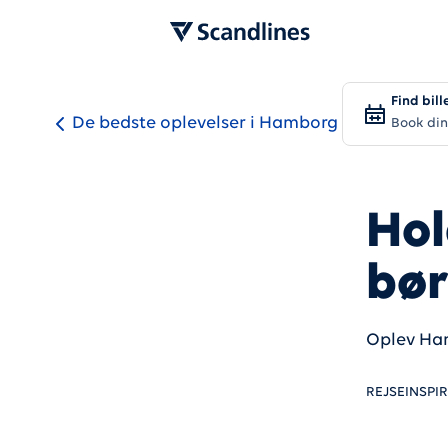
Find bill
De bedste oplevelser i Hamborg
Book din
Hol
bø
Oplev Ham
REJSEINSPI