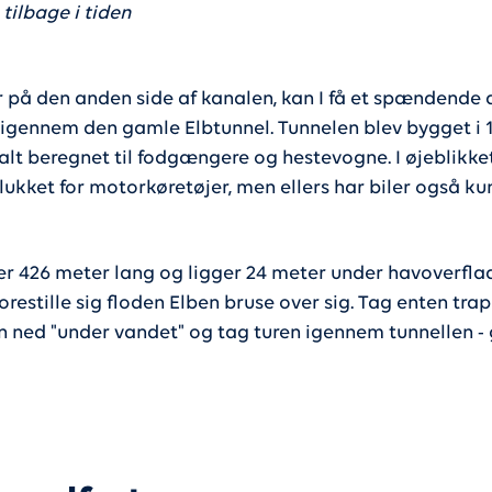
tilbage i tiden
er på den anden side af kanalen, kan I få et spændende
 igennem den gamle Elbtunnel. Tunnelen blev bygget i 1
alt beregnet til fodgængere og hestevogne. I øjeblikke
lukket for motorkøretøjer, men ellers har biler også ku
er 426 meter lang og ligger 24 meter under havoverfla
restille sig floden Elben bruse over sig. Tag enten trap
n ned "under vandet" og tag turen igennem tunnellen -