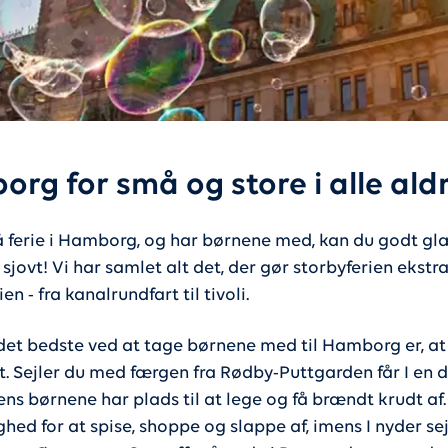
rg for små og store i alle ald
å ferie i Hamborg, og har børnene med, kan du godt gl
 sjovt! Vi har samlet alt det, der gør storbyferien ekstr
en - fra kanalrundfart til tivoli.
det bedste ved at tage børnene med til Hamborg er, at
t. Sejler du med færgen fra Rødby-Puttgarden får I en d
ens børnene har plads til at lege og få brændt krudt af
ghed for at spise, shoppe og slappe af, imens I nyder se