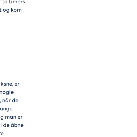
r to timers
t og kom
ksne, er
 nogle
, når de
mange
tog man er
 I de åbne
re