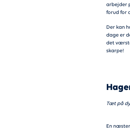
arbejder p
forud for d
Der kan hu
dage er d
det værste
skarpe!
Hagen
Tæt på d
En næsten 