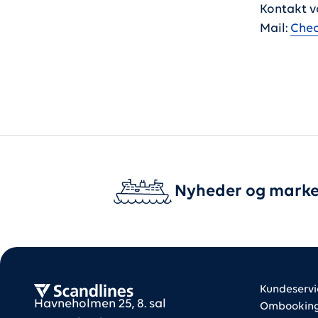
Kontakt v
Mail:
Chec
Nyheder og marke
Foote
Foote
Scandlines
Kundeservi
Havneholmen 25, 8. sal
Ombooking 