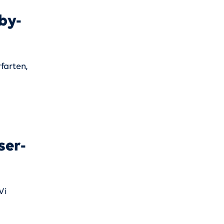
by-
farten,
ser-
Vi