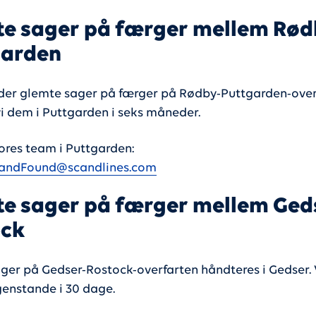
e sager på færger mellem Rød
garden
inder glemte sager på færger på Rødby-Puttgarden-over
 dem i Puttgarden i seks måneder.
ores team i Puttgarden:
andFound@scandlines.com
e sager på færger mellem Ged
ock
ger på Gedser-Rostock-overfarten håndteres i Gedser. 
nstande i 30 dage.