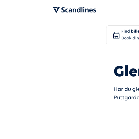
Find bill
Book din
Gle
Har du gl
Puttgarde