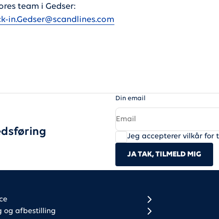
ores team i Gedser:
k-in.Gedser@scandlines.com
Din email
dsføring
Jeg accepterer vilkår for 
JA TAK, TILMELD MIG
r column 1
r column 2
ce
og afbestilling