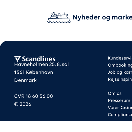
Nyheder og marke
Foote
Foote
Scandlines
Kundeservi
Havneholmen 25, 8. sal
Ombooking 
1561 København
Job og karr
Rejseinspir
Denmark
Om os
CVR 18 60 56 00
Presserum
©
2026
Vores Grøn
Complianc