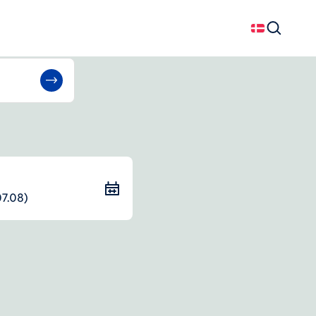
Dansk
Søg
07.08)