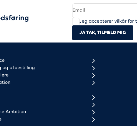
dsføring
Jeg accepterer vilkår for 
JA TAK, TILMELD MIG
r column 1
r column 2
ce
og afbestilling
iere
ation
ne Ambition
e