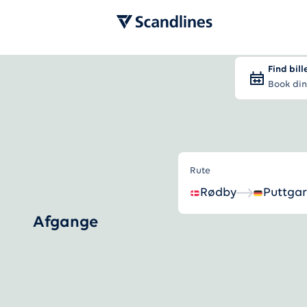
Find bill
Book din
Rute
Rødby
Puttga
Afgange