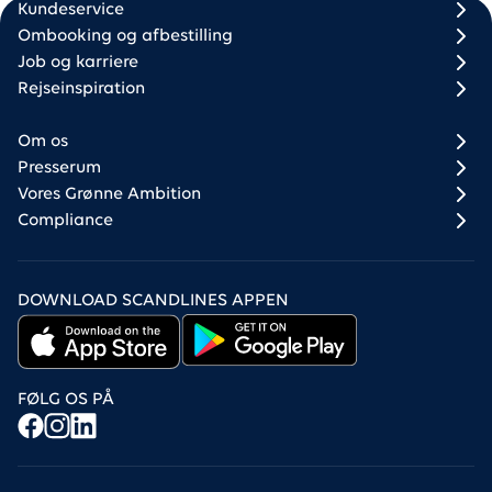
Scandlines
Footer column 1
Footer column 2
Kundeservice
Ombooking og afbestilling
Job og karriere
Rejseinspiration
Om os
Presserum
Vores Grønne Ambition
Compliance
DOWNLOAD SCANDLINES APPEN
FØLG OS PÅ