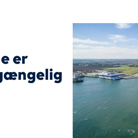
e er
lgængelig