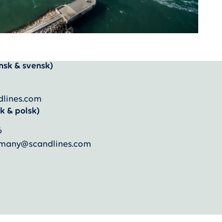
nsk & svensk)
dlines.com
k & polsk)
6
ermany@scandlines.com